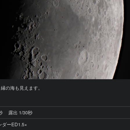
、縁の海も見えます。
6秒
露出 1/30秒
ダーED1.5×