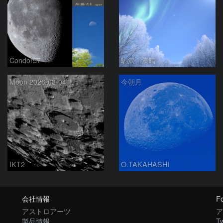
Condor57
駒沢 満晴
Moon 2026-08-04
今朝月
IKT2
O.TAKAHASHI
会社情報
Fo
アストロアーツ
ア
製品情報
Tw