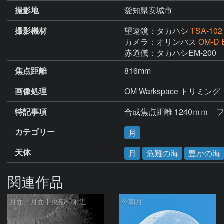
撮影地
愛知県安城市
撮影機材
望遠鏡：タカハシ
TSA-102
カメラ：オリンパス
OM-D 
赤道儀：タカハシEM-200
焦点距離
816mm
画像処理
OM Warkspace トリミング
特記事項
合成焦点距離 1240ｍｍ　フ
カテゴリー
月
天体
月
危難の海
豊かの海
関連作品
月面「月面中央部」附近
今朝月