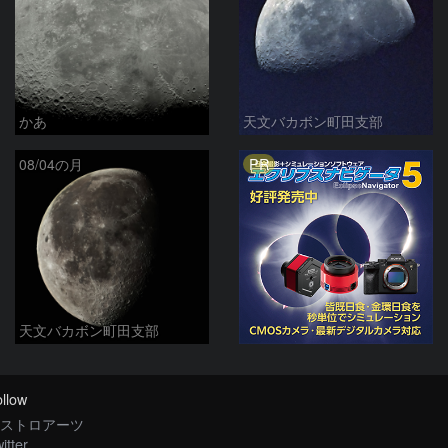
かあ
天文バカボン町田支部
PR
08/04の月
天文バカボン町田支部
llow
ストロアーツ
itter