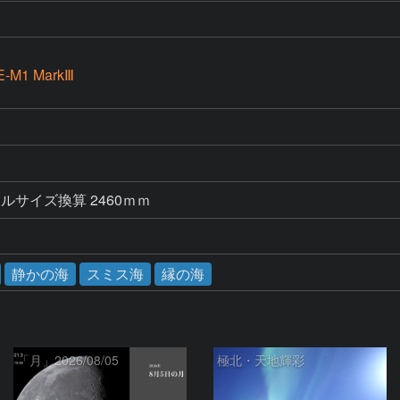
E-M1 MarkⅢ
ルサイズ換算 2460ｍｍ　
静かの海
スミス海
縁の海
「月」2026/08/05
極北・天地輝彩