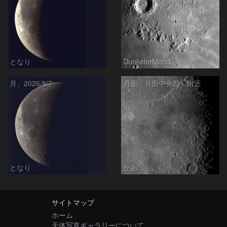
となり
DunkelerMond
月、2026/8/7
月面「月面中央部」附近
となり
かあ
サイトマップ
ホーム
天体写真ギャラリーについて