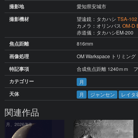
撮影地
愛知県安城市
撮影機材
望遠鏡：タカハシ
TSA-102
カメラ：オリンパス
OM-D 
赤道儀：タカハシEM-200
焦点距離
816mm
画像処理
OM Warkspace トリミング
特記事項
合成焦点距離 1240ｍｍ　フ
カテゴリー
月
天体
月
ジャンセン
レイタ
関連作品
月、2026/8/8
コペルニクス、カルパチア山脈付近