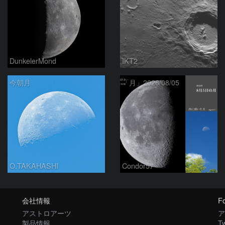
DunkelerMond
IKT2
今朝月
「月」2026/08/05
O.TAKAHASHI
Condor57
会社情報
Fo
アストロアーツ
ア
製品情報
Tw