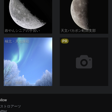
政やんシニアの手習い
天文バカボン町田支部
PR
極北・天地輝彩
駒沢 満晴
llow
ストロアーツ
itter