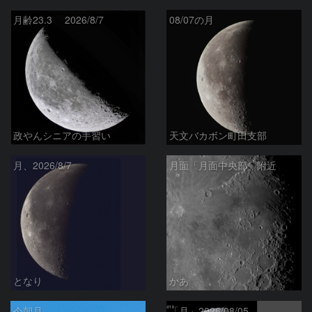
月齢23.3 2026/8/7
08/07の月
政やんシニアの手習い
天文バカボン町田支部
月、2026/8/7
月面「月面中央部」附近
となり
かあ
今朝月
「月」2026/08/05