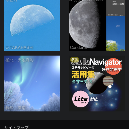
O.TAKAHASHI
Condor57
PR
極北・天地輝彩
駒沢 満晴
サイトマップ