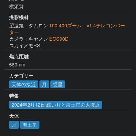
横須賀
撮影機材
望遠鏡：タムロン
100-400ズーム ×1.4テレコンバー
ター
カメラ：キヤノン
EOS90D
スカイメモRS
焦点距離
560mm
カテゴリー
天体の接近
月
惑星
特集
2024年2月12日 細い月と海王星の大接近
天体
月
海王星