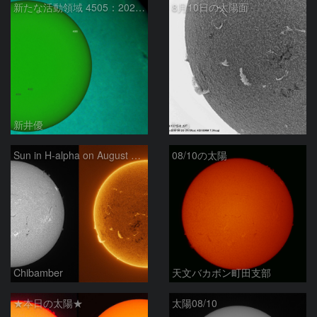
新たな活動領域 4505：2026/08/10
8月10日の太陽面
新井優
ta-o
Sun in H-alpha on August 10, 2026
08/10の太陽
Chibamber
天文バカボン町田支部
★本日の太陽★
太陽08/10