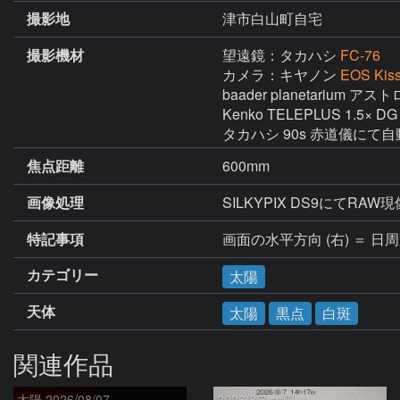
撮影地
津市白山町自宅
撮影機材
望遠鏡：タカハシ
FC-76
カメラ：キヤノン
EOS Kiss
baader planetarium
Kenko TELEPLUS 1.5× DG 
タカハシ 90s 赤道儀にて
焦点距離
600mm
画像処理
SILKYPIX DS9にて
特記事項
カテゴリー
太陽
天体
太陽
黒点
白斑
関連作品
太陽 2026/08/07
2026/8/7 太陽