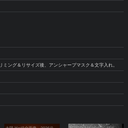
ス調整。トリミング＆リサイズ後、アンシャープマスク＆文字入れ。
太陽 Hα線全面像 2026/08/07
8/7朝の太陽(Hα中心付近、4498、4502付近)