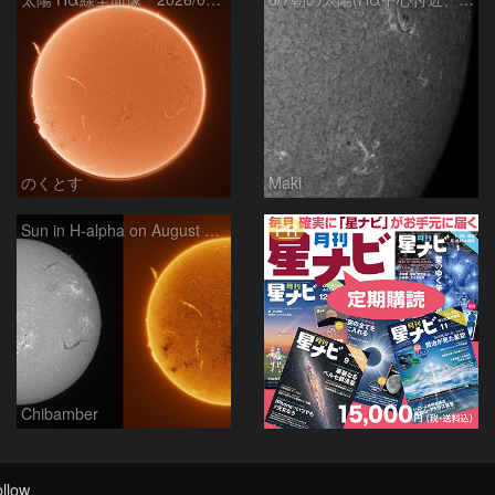
のくとす
Maki
PR
Sun in H-alpha on August 7, 2026
Chibamber
llow