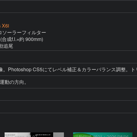
 X6i
 アストロソーラーフィルター

(合成f.l.=約 900mm)

自動追尾
RAW現像。Photoshop CS5にてレベル補正＆カラーバラン
Sun 2026-08-07
活動領域 4501：2026/08/06