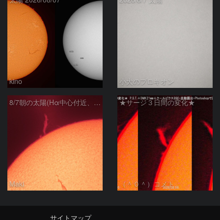
kino
小犬のプロキオン
8/7朝の太陽(Hα中心付近、プロミネンス)
★サージ３日間の変化★
Maki
（＾０＾）コメト
サイトマップ