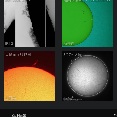
IKT2
新井優
太陽面（8月7日）
8/07の太陽
山田昇
ハム太
会社情報
Fo