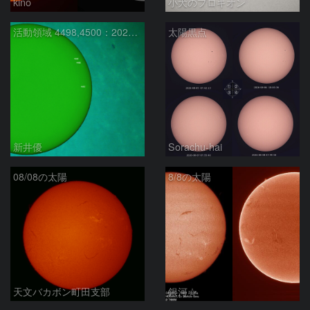
kino
小犬のプロキオン
活動領域 4498,4500：2026/08/08
太陽黒点
新井優
Sorachu-hai
08/08の太陽
8/8の太陽
天文バカボン町田支部
銀河☆