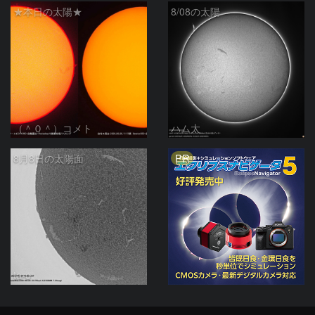
★本日の太陽★
8/08の太陽
（＾０＾）コメト
ハム太
PR
8月8日の太陽面
ta-o