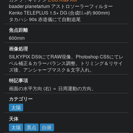
baader planetarium アストロソーラーフィルター

Kenko TELEPLUS 1.5× DG (合成f.l.=約 900mm)

タカハシ 90s 赤道儀にて自動追尾
焦点距離
600mm
画像処理
SILKYPIX DS9にてRAW現像。Photoshop CS5にてレ
ベル補正＆カラーバランス調整。トリミング＆リサイ
ズ後、アンシャープマスク＆文字入れ。
特記事項
カテゴリー
太陽
天体
太陽
黒点
白斑