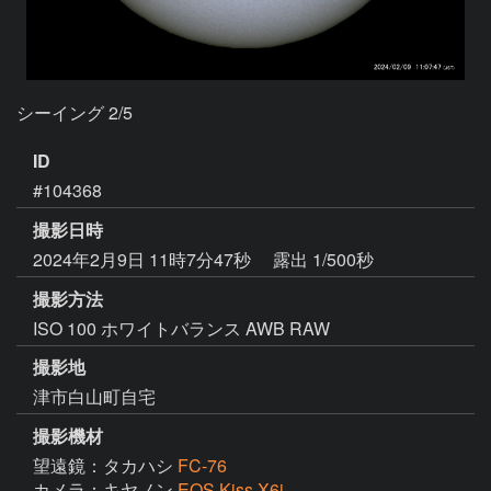
シーイング 2/5
ID
#104368
撮影日時
2024年2月9日 11時7分47秒
露出 1/500秒
撮影方法
ISO 100 ホワイトバランス AWB RAW
撮影地
津市白山町自宅
撮影機材
望遠鏡：タカハシ
FC-76
カメラ：キヤノン
EOS Kiss X6i