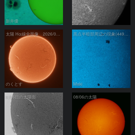
新井優
Maki
太陽 Hα線全面像 2026/08/06
黒点半暗部周辺の現象(4498、4502付近)8/6
のくとす
Maki
8月6日の太陽面
08/06の太陽