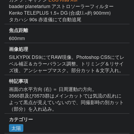
baader planetarium アストロソーラーフィルター

Kenko TELEPLUS 1.5× DG (合成f.l.=約 900mm)

タカハシ 90s 赤道儀にて自動追尾
焦点距離
600mm
画像処理
SILKYPIX DS9にてRAW現像。Photoshop CS5にてレ
ベル補正＆カラーバランス調整。トリミング＆リサイ
ズ後、アンシャープマスク。部分カット＆文字入れ。
特記事項
画面の水平方向 (右) ＝ 日周運動の方向。

3565群及び3573群はメインカットでは気流の乱れに
よって黒点が見えていないので、同撮影時の別カット
（部分）を入れ込み。
カテゴリー
太陽