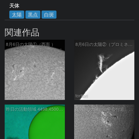
天体
太陽
黒点
白斑
関連作品
8月6日の太陽①（西面 ）
8月6日の太陽②（プロミネン北東縁 ）
toritori
toritori
昨日の活動領域 4498,4500：2026/08/05
8/6朝の太陽(Hα中心付近、4498、4502付近)