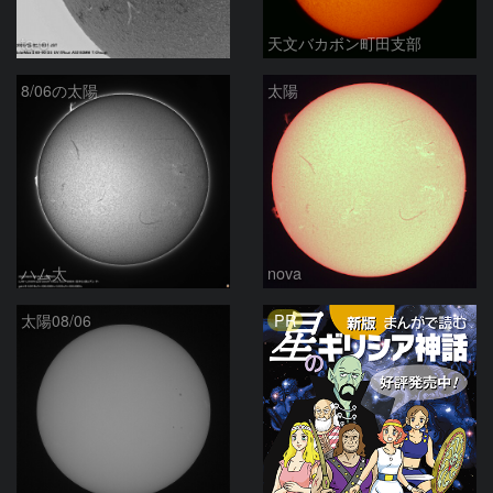
ta-o
天文バカボン町田支部
8/06の太陽
太陽
ハム太
nova
PR
太陽08/06