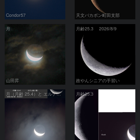
Condor57
天文バカボン町田支部
月
月齢25.3 2026/8/9
山田昇
政やんシニアの手習い
月（月齢 25.4）と エルナト（おうし座β星）
月齢25.3