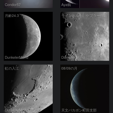
Condor57
Aya鶴
月齢24.3
ラインホルト、ケプラー付近
DunkelerMond
DunkelerMond
虹の入江
08/09の月
DunkelerMond
天文バカボン町田支部