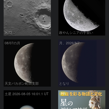
IKT2
政やんシニアの手習い
08/07の月
月、2026/8/7
天文バカボン町田支部
となり
PR
土星 2026-08-05 16:01.1 UT