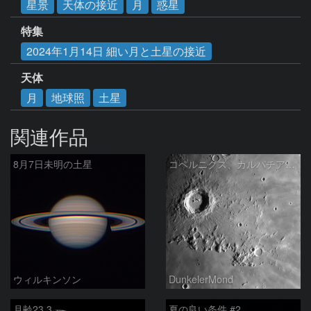
星景
天体の接近
月
惑星
特集
2024年1月14日 細い月と土星の接近
天体
月
地球照
土星
関連作品
8月7日未明の土星
コペルニクス、カルパチア山脈付近
ウィルキンソン
DunkelerMond
月齢23.3
夏の良い条件 #2