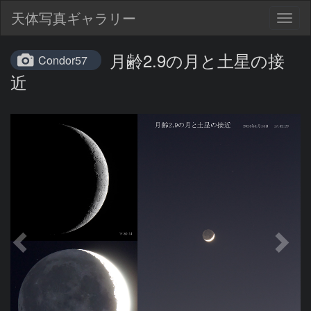
天体写真ギャラリー
Togg
navig
月齢2.9の月と土星の接
Condor57
近