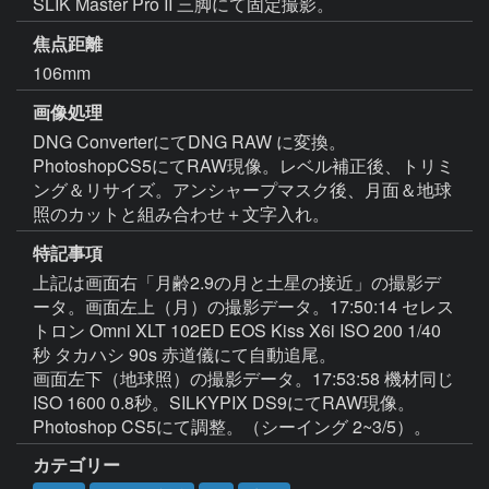
SLIK Master Pro II 三脚にて固定撮影。
焦点距離
106mm
画像処理
DNG ConverterにてDNG RAW に変換。
PhotoshopCS5にてRAW現像。レベル補正後、トリミ
ング＆リサイズ。アンシャープマスク後、月面＆地球
照のカットと組み合わせ＋文字入れ。
特記事項
上記は画面右「月齢2.9の月と土星の接近」の撮影デ
ータ。画面左上（月）の撮影データ。17:50:14 セレス
トロン Omni XLT 102ED EOS Kiss X6i ISO 200 1/40
秒 タカハシ 90s 赤道儀にて自動追尾。

画面左下（地球照）の撮影データ。17:53:58 機材同じ 
ISO 1600 0.8秒。SILKYPIX DS9にてRAW現像。
カテゴリー