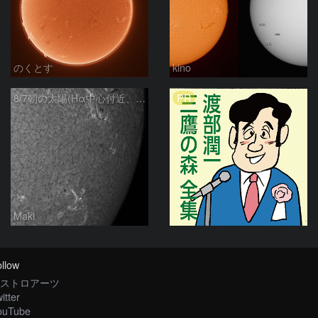
のくとす
kino
PR
8/7朝の太陽(Hα中心付近、4498、4502付近)
Maki
llow
ストロアーツ
itter
ouTube