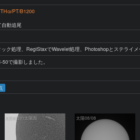
0THα/PT/B1200
にて自動追尾
%スタック処理、RegiStaxでWavelet処理、Photoshopとステ
-50で撮影しました。
点
8月8日の太陽面
太陽08/08