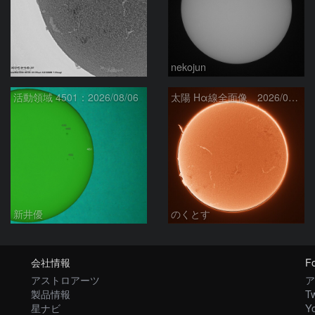
ta-o
nekojun
活動領域 4501：2026/08/06
太陽 Hα線全面像 2026/08/07
新井優
のくとす
会社情報
Fo
アストロアーツ
ア
製品情報
Tw
星ナビ
Y