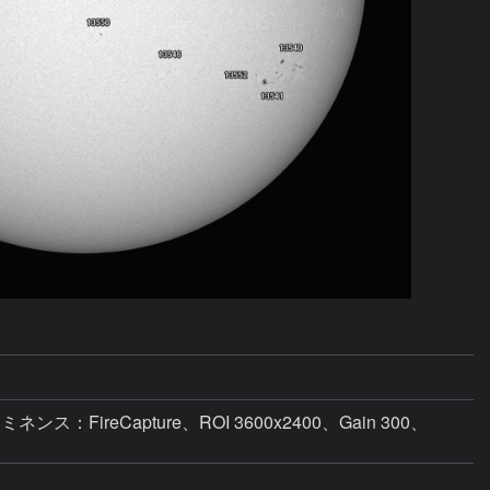
ミネンス：FireCapture、ROI 3600x2400、Gain 300、