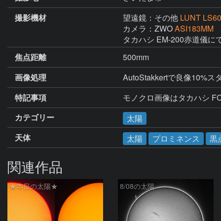
撮影機材
望遠鏡：その他
LUNT LS6
カメラ：ZWO
ASI183MM
タカハシ EM-200赤道儀
焦点距離
500mm
画像処理
AutoStakkertで良像10
特記事項
モノクロ画像はタカハシ FC
カテゴリー
太陽
天体
太陽
プロミネンス
黒
関連作品
★本日の太陽★
8/08の太陽