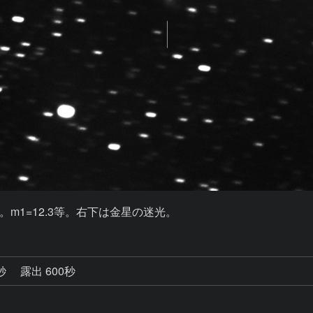
1=12.3等。右下は金星の迷光。
7秒
露出 600秒