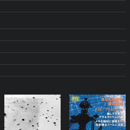
PR
26P/Grigg-Skjellerup