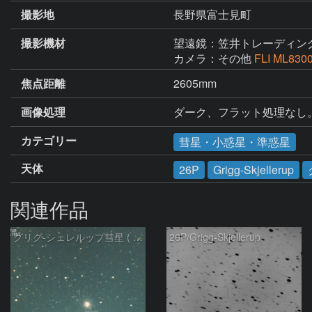
撮影地
長野県富士見町
撮影機材
望遠鏡：笠井トレーディン
カメラ：その他
FLI ML830
焦点距離
2605mm
画像処理
ダーク、フラット処理なし
カテゴリー
彗星・小惑星・準惑星
天体
26P
Grigg-Skjellerup
関連作品
グリグ-シェレルップ彗星 ( 26P )：2024/01/14
26P/Grigg-Skjellerup