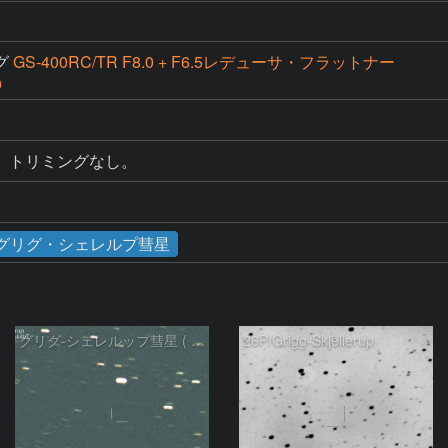
グ
GS-400RC/TR F8.0 + F6.5レデューサ・フラットナー
0
。トリミングなし。
グリグ・シェレルプ彗星
グリグ-シェレルップ彗星 ( 26P )：2024/01/06
26P/Grigg-Skjellerup