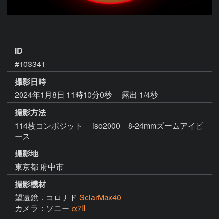
ID
#103341
撮影日時
2024年1月8日 11時10分0秒
露出 1/4秒
撮影方法
114枚コンポジット iso2000 8-24mmズームアイピ
ース
撮影地
東京都 府中市
撮影機材
望遠鏡：コロナド
SolarMax40
カメラ：ソニー
α7Ⅱ