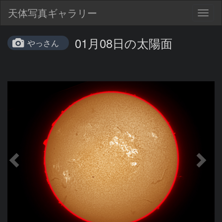
天体写真ギャラリー
Togg
navig
01月08日の太陽面
やっさん