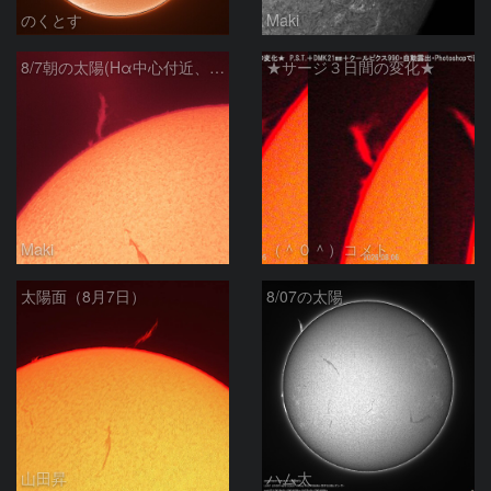
のくとす
Maki
8/7朝の太陽(Hα中心付近、プロミネンス)
★サージ３日間の変化★
Maki
（＾０＾）コメト
太陽面（8月7日）
8/07の太陽
山田昇
ハム太