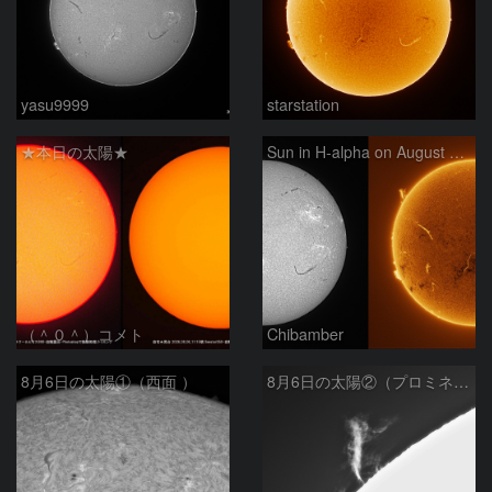
yasu9999
starstation
★本日の太陽★
Sun in H-alpha on August 6, 2026
（＾０＾）コメト
Chibamber
8月6日の太陽①（西面 ）
8月6日の太陽②（プロミネン北東縁 ）