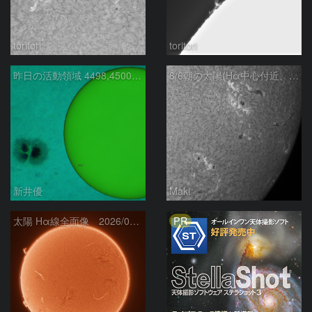
toritori
toritori
昨日の活動領域 4498,4500：2026/08/05
8/6朝の太陽(Hα中心付近、4498、4502付近)
新井優
Maki
PR
太陽 Hα線全面像 2026/08/06