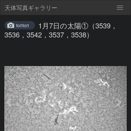
天体写真ギャラリー
Togg
navig
1月7日の太陽①（3539，
toritori
3536，3542，3537，3538）