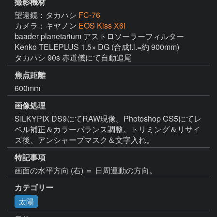
撮影機材
望遠鏡：タカハシ
FC-76
カメラ：キヤノン
EOS Kiss X6i
baader planetarium アストロソーラーフィルター

Kenko TELEPLUS 1.5× DG (合成f.l.=約 900mm)

タカハシ 90s 赤道儀にて自動追尾
焦点距離
600mm
画像処理
SILKYPIX DS9にてRAW現像。Photoshop CS5にてレ
ベル補正＆カラーバランス調整。トリミング＆リサイ
ズ後、アンシャープマスク＆文字入れ。
特記事項
画面の水平方向 (右) ＝ 日周運動の方向。
カテゴリー
太陽