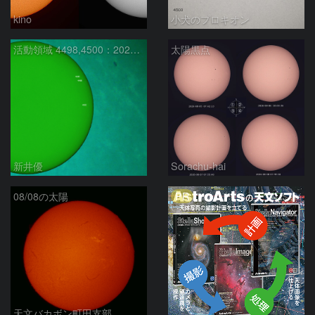
kino
小犬のプロキオン
活動領域 4498,4500：2026/08/08
太陽黒点
新井優
Sorachu-hai
PR
08/08の太陽
天文バカボン町田支部