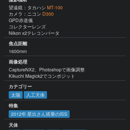
望遠鏡：タカハシ
MT-100
カメラ：ニコン
D300
GPD赤道儀

コレクターレンズ

Nikon x2テレコンバータ
焦点距離
1600mm
画像処理
CaptureNX2、Photoshopで画像調整

Kikuchi Magick2でコンポジット
カテゴリー
太陽
人工天体
特集
2012年 星出さん搭乗のISS
天体