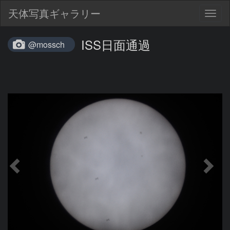
天体写真ギャラリー
Togg
navig
ISS日面通過
@mossch