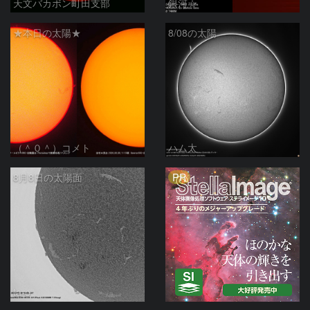
天文バカボン町田支部
銀河☆
★本日の太陽★
8/08の太陽
（＾０＾）コメト
ハム太
PR
8月8日の太陽面
ta-o