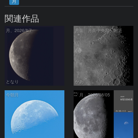
月
関連作品
月、2026/8/7
月面「月面中央部」附近
となり
かあ
今朝月
「月」2026/08/05