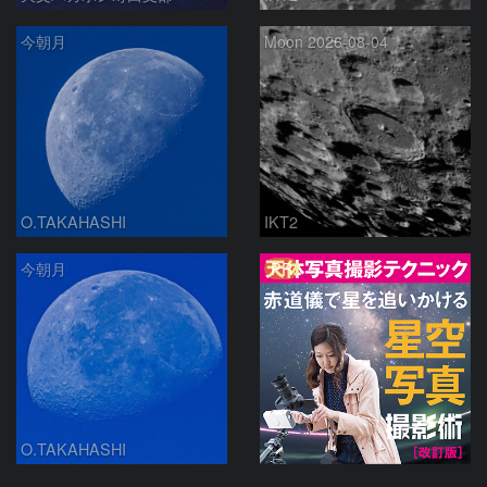
今朝月
Moon 2026-08-04
O.TAKAHASHI
IKT2
PR
今朝月
O.TAKAHASHI