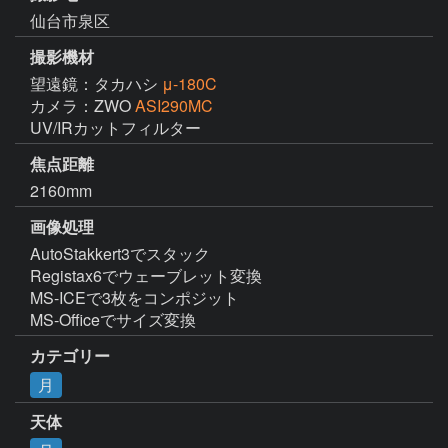
仙台市泉区
撮影機材
望遠鏡：タカハシ
μ-180C
カメラ：ZWO
ASI290MC
UV/IRカットフィルター
焦点距離
2160mm
画像処理
AutoStakkert3でスタック

Registax6でウェーブレット変換

MS-ICEで3枚をコンポジット

MS-Officeでサイズ変換
カテゴリー
月
天体