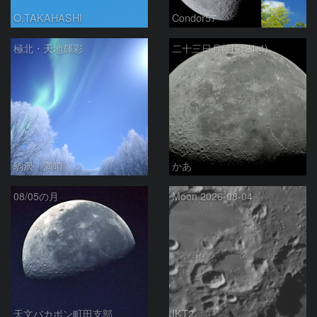
O.TAKAHASHI
Condor57
極北・天地輝彩
二十三日月(月齢21.4)
駒沢 満晴
かあ
08/05の月
Moon 2026-08-04
天文バカボン町田支部
IKT2