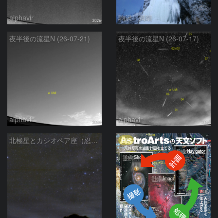
alphavir
駒沢 満晴
夜半後の流星N (26-07-21)
夜半後の流星N (26-07-17)
alphavir
alphavir
PR
北極星とカシオペア座（忍び寄る秋）