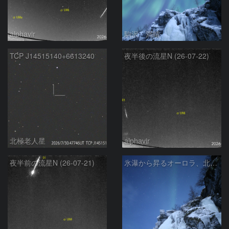
alphavir
駒沢 満晴
TCP J14515140+6613240
夜半後の流星N (26-07-22)
北極老人星
alphavir
夜半前の流星N (26-07-21)
氷瀑から昇るオーロラ、北斗七星