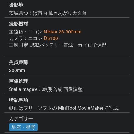
撮影地
茨城県つくば市内 風呂あがり天文台
撮影機材
望遠鏡：ニコン
Nikkor 28-300mm
カメラ：ニコン
D5100
三脚固定 USBバッテリー電源　カイロで保温

焦点距離
200mm
画像処理
StellaImage9 比較明合成 画像調整 
特記事項
動画はフリーソフトの MiniTool MovieMakerで作成。
カテゴリー
星座・星野