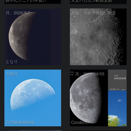
月、2026/8/7
月面「月面中央部」附近
となり
かあ
今朝月
「月」2026/08/05
O.TAKAHASHI
Condor57