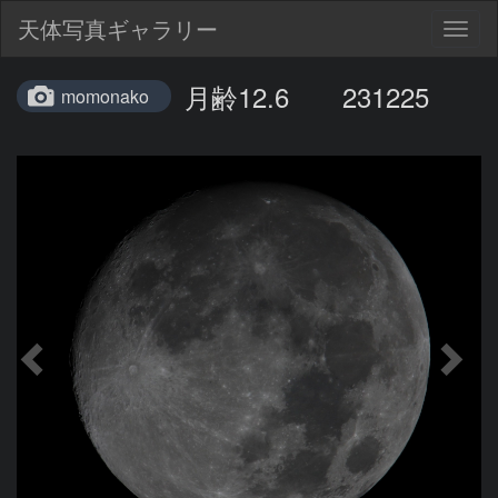
天体写真ギャラリー
Togg
navig
月齢12.6 231225
momonako