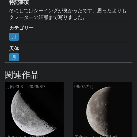
特記事項
冬にしてはシーイングが良かったです。思ったよりも
クレーターの細部まで写りました。
カテゴリー
月
天体
月
関連作品
月齢23.3 2026/8/7
08/07の月
政やんシニアの手習い
天文バカボン町田支部