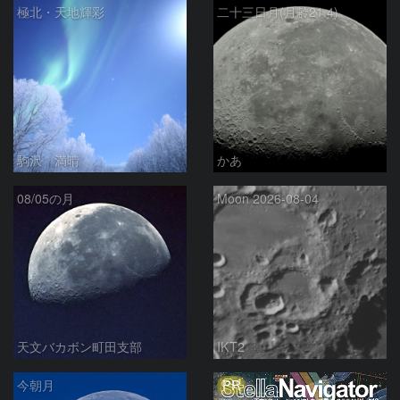
極北・天地輝彩
二十三日月(月齢21.4)
駒沢 満晴
かあ
08/05の月
Moon 2026-08-04
天文バカボン町田支部
IKT2
PR
今朝月