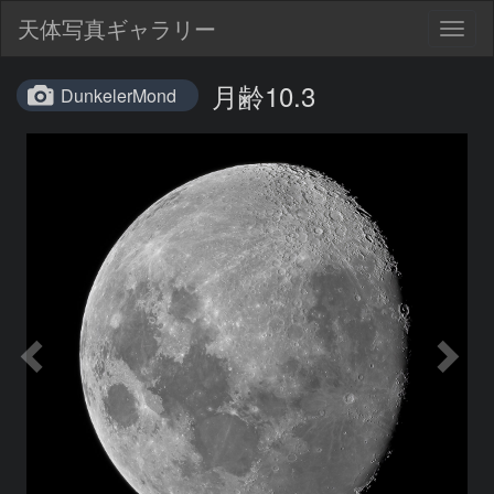
天体写真ギャラリー
Togg
navig
月齢10.3
DunkelerMond