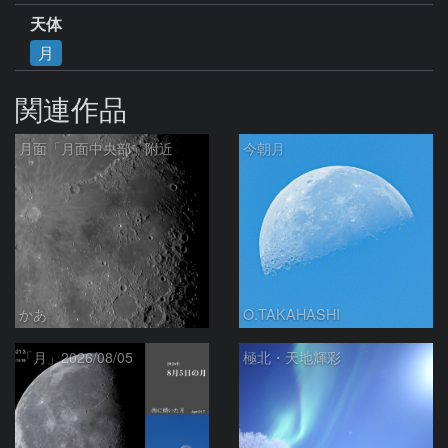
天体
月
関連作品
月面「月面中央部」附近
今朝月
かあ
O.TAKAHASHI
「月」2026/08/05
極北・天地輝彩