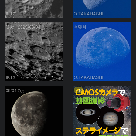
IKT2
O.TAKAHASHI
Moon 2026-08-04
今朝月
IKT2
O.TAKAHASHI
PR
08/04の月