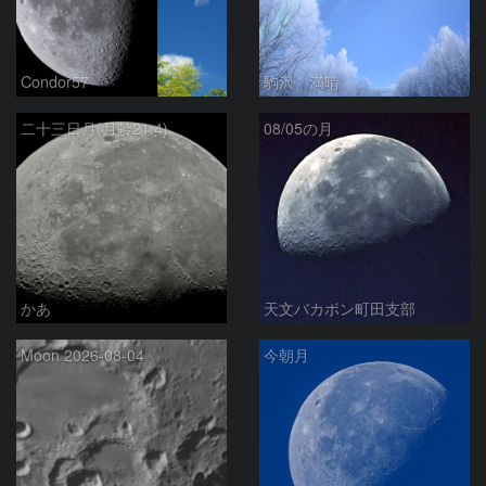
Condor57
駒沢 満晴
二十三日月(月齢21.4)
08/05の月
かあ
天文バカボン町田支部
Moon 2026-08-04
今朝月