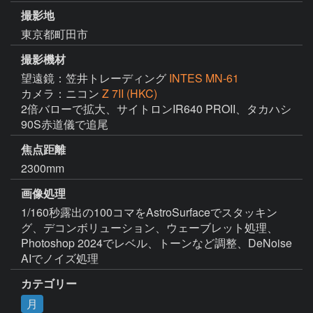
撮影地
東京都町田市
撮影機材
望遠鏡：笠井トレーディング
INTES MN-61
カメラ：ニコン
Z 7II (HKC)
2倍バローで拡大、サイトロンIR640 PROII、タカハシ
90S赤道儀で追尾
焦点距離
2300mm
画像処理
1/160秒露出の100コマをAstroSurfaceでスタッキン
グ、デコンボリューション、ウェーブレット処理、
Photoshop 2024でレベル、トーンなど調整、DeNoise 
AIでノイズ処理
カテゴリー
月