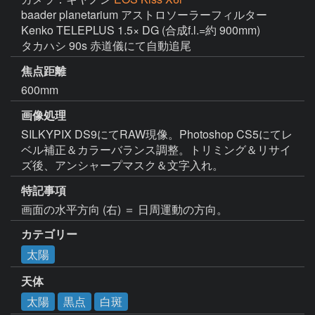
baader planetarium アストロソーラーフィルター

Kenko TELEPLUS 1.5× DG (合成f.l.=約 900mm)

タカハシ 90s 赤道儀にて自動追尾
焦点距離
600mm
画像処理
SILKYPIX DS9にてRAW現像。Photoshop CS5にてレ
ベル補正＆カラーバランス調整。トリミング＆リサイ
ズ後、アンシャープマスク＆文字入れ。
特記事項
画面の水平方向 (右) ＝ 日周運動の方向。
カテゴリー
太陽
天体
太陽
黒点
白斑