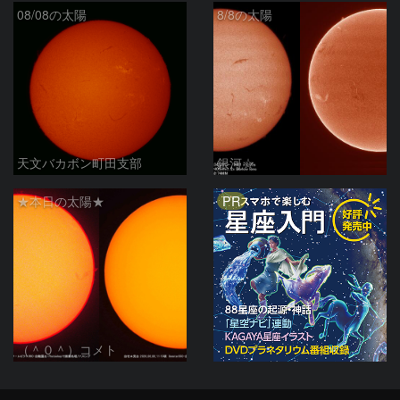
08/08の太陽
8/8の太陽
天文バカボン町田支部
銀河☆
PR
★本日の太陽★
（＾０＾）コメト