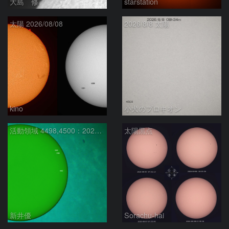
大島 修
starstation
太陽 2026/08/08
2026/8/8 太陽
kino
小犬のプロキオン
活動領域 4498,4500：2026/08/08
太陽黒点
新井優
Sorachu-hai