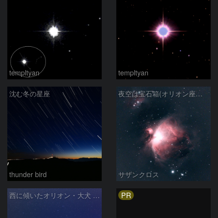
templtyan
templtyan
沈む冬の星座
夜空は宝石箱(オリオン座大星雲 M42) Seestar50
thunder bird
サザンクロス
PR
西に傾いたオリオン・大犬 (2026/04/21)