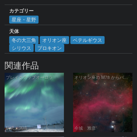
カテゴリー
星座・星野
天体
冬の大三角
オリオン座
ベテルギウス
シリウス
プロキオン
関連作品
ブレイクアップオーロラ
オリオン座の M78 からバーナードループをまたいで LDN1622あたり
駒沢 満晴
今城 雅彦