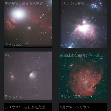
馬頭星雲と燃える木星雲
オリオン大星雲
みっちゃん
みっちゃん
M78
夜空は宝石箱(モンキー星雲 NGC2174) Seestar50
みっちゃん
サザンクロス
シリウスb（らしき点光源）
5月の赤いシリウス