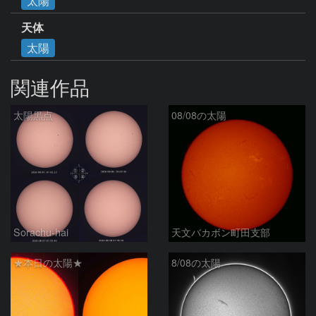
太陽
天体
太陽
関連作品
太陽黒点
08/08の太陽
Sorachu-hai
天文バカボン町田支部
★本日の太陽★
8/08の太陽