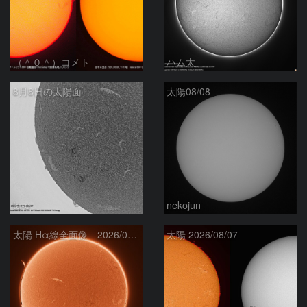
（＾０＾）コメト
ハム太
8月8日の太陽面
太陽08/08
ta-o
nekojun
太陽 Hα線全面像 2026/08/08
太陽 2026/08/07