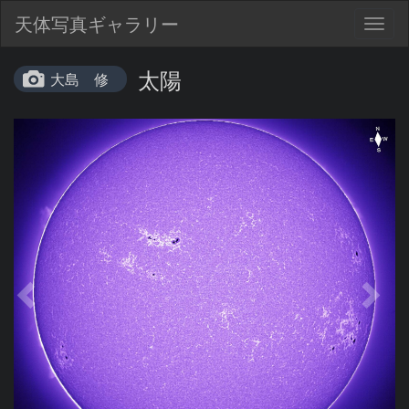
天体写真ギャラリー
Togg
navig
太陽
大島 修