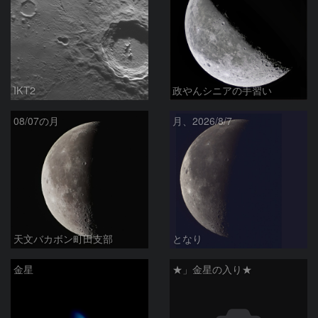
IKT2
政やんシニアの手習い
08/07の月
月、2026/8/7
天文バカボン町田支部
となり
金星
★」金星の入り★