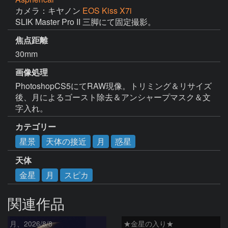
カメラ：キヤノン
EOS Kiss X7i
SLIK Master Pro II 三脚にて固定撮影。
焦点距離
30mm
画像処理
PhotoshopCS5にてRAW現像。トリミング＆リサイズ
後、月によるゴースト除去＆アンシャープマスク＆文
字入れ。
カテゴリー
星景
天体の接近
月
惑星
天体
金星
月
スピカ
関連作品
月、2026/8/8
★金星の入り★