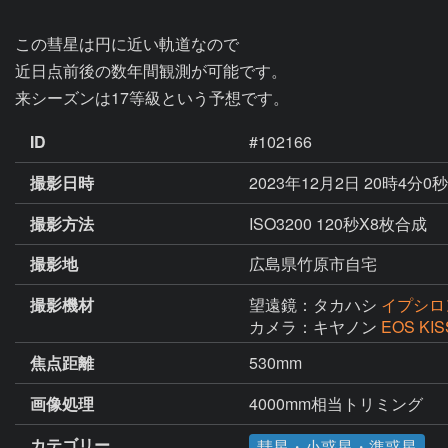
この彗星は円に近い軌道なので

近日点前後の数年間観測が可能です。

来シーズンは17等級という予想です。
ID
#102166
撮影日時
2023年12月2日 20時4分0
撮影方法
ISO3200 120秒X8枚合成
撮影地
広島県竹原市自宅
撮影機材
望遠鏡：タカハシ
イプシロン
カメラ：キヤノン
EOS KIS
焦点距離
530mm
画像処理
4000mm相当トリミング
カテゴリー
彗星・小惑星・準惑星