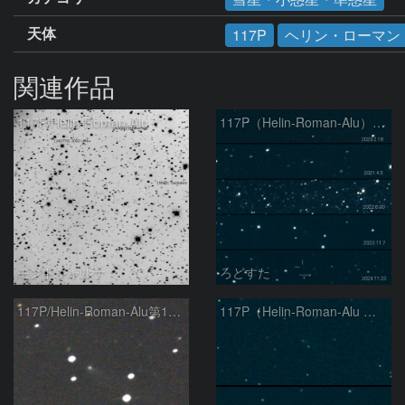
天体
117P
ヘリン・ローマン
関連作品
117P/Helin-Roman-Alu
117P（Helin-Roman-Alu）の変化
モンドシャルナ
ろどすた
117P/Helin-Roman-Alu第1彗星
117P（Helin-Roman-Alu ）の変化