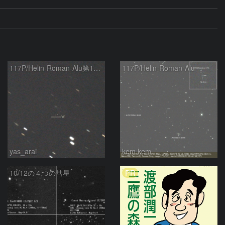
117P/Helin-Roman-Alu第1彗星
117P/Helin-Roman-Alu
yas_arai
kem.kem
PR
10/12の４つの彗星