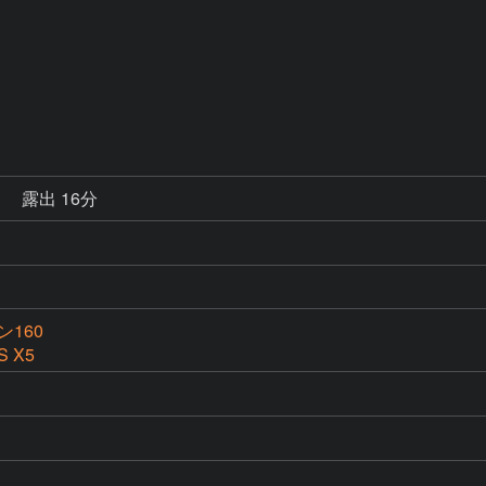
秒
露出 16分
160
S X5