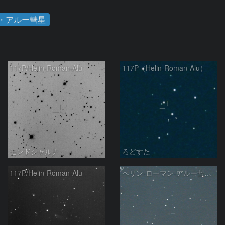
・アルー彗星
117P/Helin-Roman-Alu
117P（Helin-Roman-Alu）
モンドシャルナ
ろどすた
117P/Helin-Roman-Alu
ヘリン-ローマン-アルー彗星 (117P)：2022/10/21