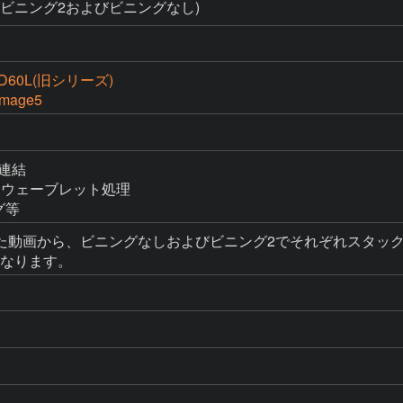
影(ビニング2およびビニングなし)
60L(旧シリーズ)
Image5
画連結

理とウェーブレット処理

グ等
動画から、ビニングなしおよびビニング2でそれぞれスタック処