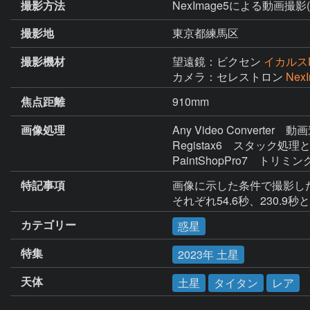
撮影方法
NexImage5による動画撮
撮影地
東京都練馬区
撮影機材
望遠鏡：ビクセン
イカルスD
カメラ：セレストロン
Nex
焦点距離
910mm
画像処理
Any Video Converter　動
Registax6　スタック処
PaintShopPro7　トリミン
特記事項
画像に示した条件で撮影した
カテゴリー
惑星
特集
2023年 土星
天体
土星
タイタン
レア