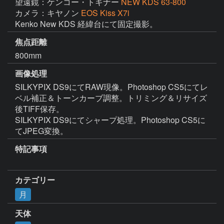
望遠鏡：ケンコー・トキナー
NEW KDS 63-800
カメラ：キヤノン
EOS Kiss X7i
Kenko New KDS 経緯台にて固定撮影。
焦点距離
800mm
画像処理
SILKYPIX DS9にてRAW現像。Photoshop CS5にてレ
ベル補正＆トーンカーブ調整。トリミング＆リサイズ
後TIFF保存。

SILKYPIX DS9にてシャープ処理。Photoshop CS5に
てJPEG変換。
特記事項
カテゴリー
月
天体