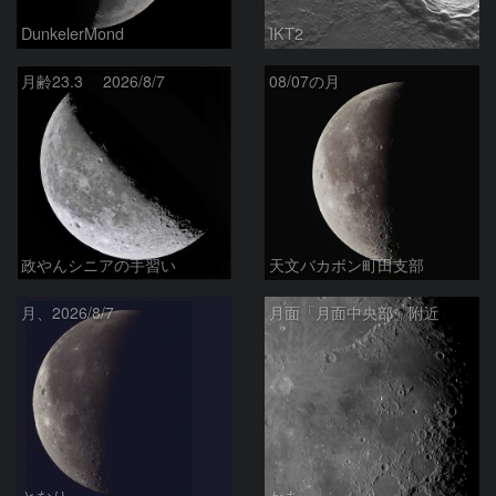
DunkelerMond
IKT2
月齢23.3 2026/8/7
08/07の月
政やんシニアの手習い
天文バカボン町田支部
月、2026/8/7
月面「月面中央部」附近
となり
かあ