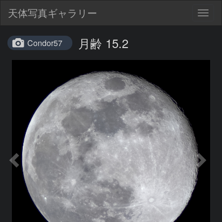
天体写真ギャラリー
Togg
navig
月齢 15.2
Condor57