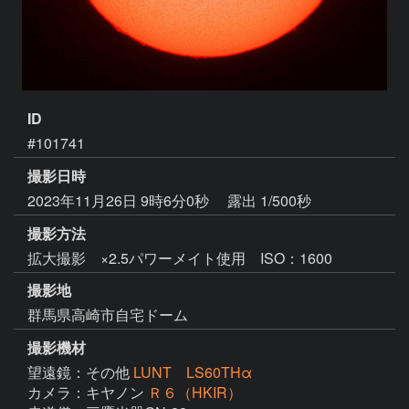
ID
#101741
撮影日時
2023年11月26日 9時6分0秒
露出 1/500秒
撮影方法
拡大撮影 ×2.5パワーメイト使用 ISO：1600
撮影地
群馬県高崎市自宅ドーム
撮影機材
望遠鏡：その他
LUNT LS60THα
カメラ：キヤノン
Ｒ６（HKIR）