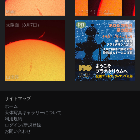
Maki
（＾０＾）コメト
PR
太陽面（8月7日）
山田昇
サイトマップ
ホーム
天体写真ギャラリーについて
利用規約
ログイン/新規登録
お問い合わせ