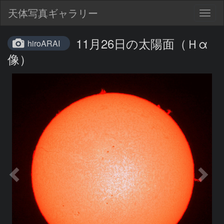
天体写真ギャラリー
Togg
navig
11月26日の太陽面（Ｈα
hiroARAI
像）