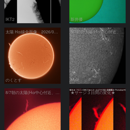
IKT2
新井優
太陽 Hα線全面像 2026/08/07
8/7朝の太陽(Hα中心付近、4498、4502付近)
のくとす
Maki
8/7朝の太陽(Hα中心付近、プロミネンス)
★サージ３日間の変化★