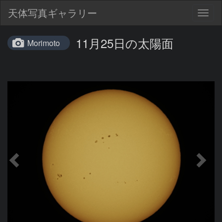
天体写真ギャラリー
Togg
navig
11月25日の太陽面
Morimoto