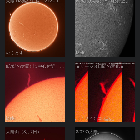
太陽 Hα線全面像 2026/08/07
8/7朝の太陽(Hα中心付近、4498、4502付近)
のくとす
Maki
8/7朝の太陽(Hα中心付近、プロミネンス)
★サージ３日間の変化★
Maki
（＾０＾）コメト
太陽面（8月7日）
8/07の太陽