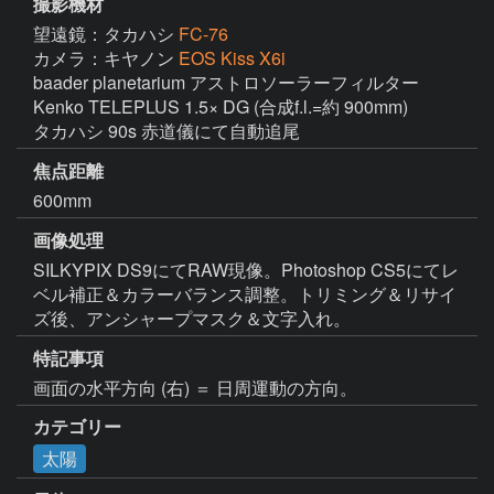
撮影機材
望遠鏡：タカハシ
FC-76
カメラ：キヤノン
EOS Kiss X6i
baader planetarium アストロソーラーフィルター

Kenko TELEPLUS 1.5× DG (合成f.l.=約 900mm)

タカハシ 90s 赤道儀にて自動追尾
焦点距離
600mm
画像処理
SILKYPIX DS9にてRAW現像。Photoshop CS5にてレ
ベル補正＆カラーバランス調整。トリミング＆リサイ
ズ後、アンシャープマスク＆文字入れ。
特記事項
カテゴリー
太陽