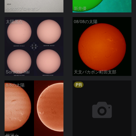
小犬のプロキオン
新井優
太陽黒点
08/08の太陽
Sorachu-hai
天文バカボン町田支部
PR
8/8の太陽
銀河☆