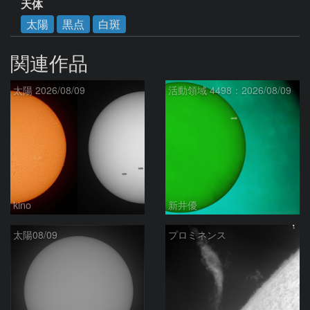
天体
太陽
黒点
白斑
関連作品
太陽 2026/08/09
活動領域 4498：2026/08/09
kino
新井優
太陽08/09
プロミネンス