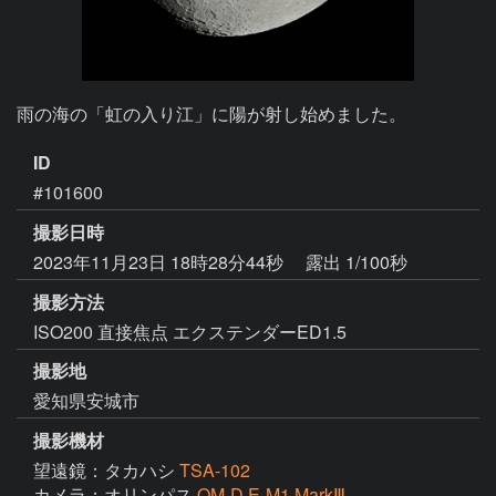
雨の海の「虹の入り江」に陽が射し始めました。
ID
#101600
撮影日時
2023年11月23日 18時28分44秒
露出 1/100秒
撮影方法
ISO200 直接焦点 エクステンダーED1.5
撮影地
愛知県安城市
撮影機材
望遠鏡：タカハシ
TSA-102
カメラ：オリンパス
OM-D E-M1 MarkⅢ