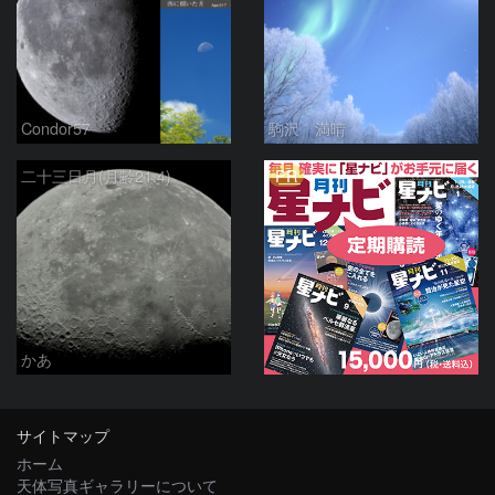
Condor57
駒沢 満晴
PR
二十三日月(月齢21.4)
かあ
サイトマップ
ホーム
天体写真ギャラリーについて