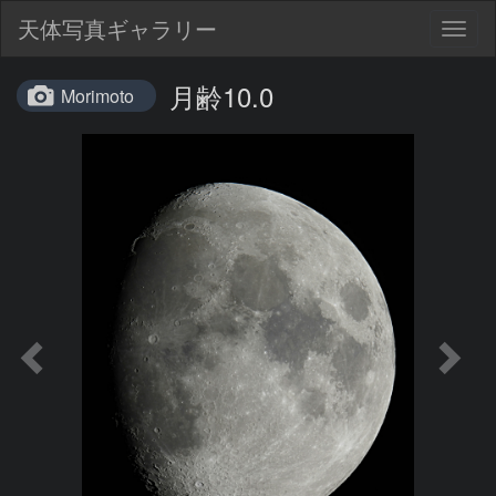
天体写真ギャラリー
Togg
navig
月齢10.0
Morimoto