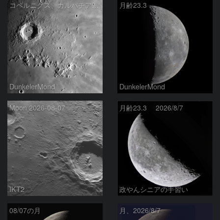
コペルニクス、カルパチア山脈付近
月齢23.3
DunkelerMond
DunkelerMond
Moon 2026-08-07
月齢23.3 2026/8/7
IKT2
政やんシニアの手習い
08/07の月
月、2026/8/7