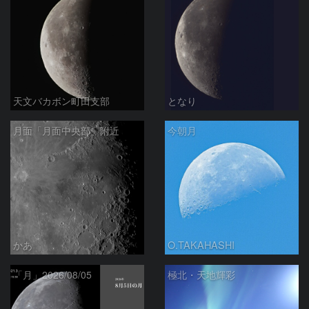
天文バカボン町田支部
となり
月面「月面中央部」附近
今朝月
かあ
O.TAKAHASHI
「月」2026/08/05
極北・天地輝彩