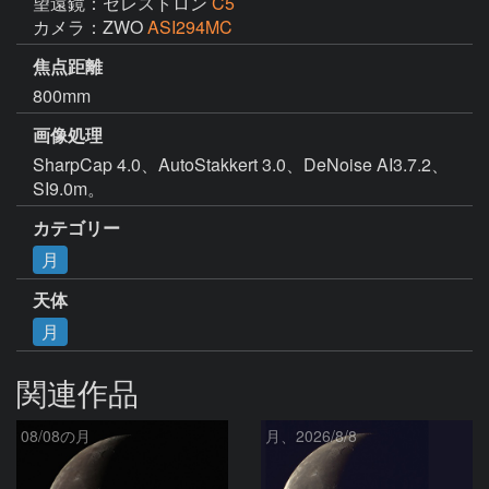
望遠鏡：セレストロン
C5
カメラ：ZWO
ASI294MC
焦点距離
800mm
画像処理
SharpCap 4.0、AutoStakkert 3.0、DeNoise AI3.7.2、
SI9.0m。
カテゴリー
月
天体
月
関連作品
08/08の月
月、2026/8/8