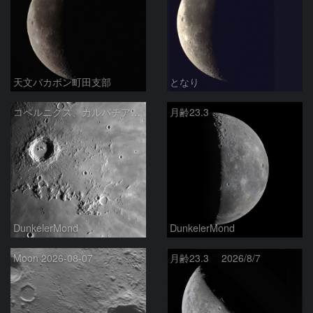
天文バカボン町田支部
となり
コペルニクス、カルパチア山脈付近
月齢23.3
DunkelerMond
DunkelerMond
Moon 2026-08-07
月齢23.3 2026/8/7