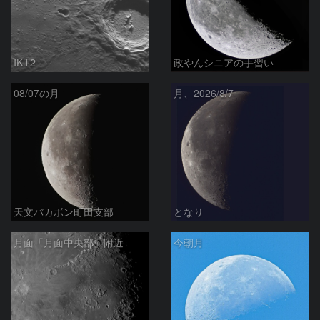
IKT2
政やんシニアの手習い
08/07の月
月、2026/8/7
天文バカボン町田支部
となり
月面「月面中央部」附近
今朝月