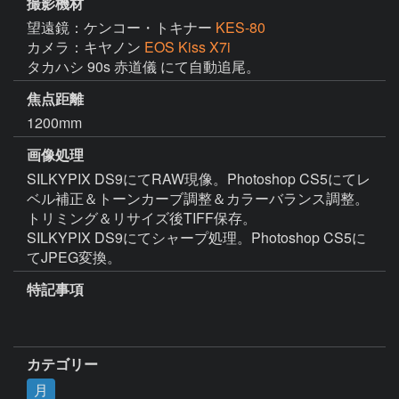
撮影機材
望遠鏡：ケンコー・トキナー
KES-80
カメラ：キヤノン
EOS Kiss X7i
タカハシ 90s 赤道儀 にて自動追尾。
焦点距離
1200mm
画像処理
SILKYPIX DS9にてRAW現像。Photoshop CS5にてレ
ベル補正＆トーンカーブ調整＆カラーバランス調整。
トリミング＆リサイズ後TIFF保存。

SILKYPIX DS9にてシャープ処理。Photoshop CS5に
てJPEG変換。
特記事項
カテゴリー
月