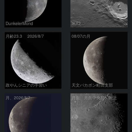
DunkelerMond
IKT2
月齢23.3 2026/8/7
08/07の月
政やんシニアの手習い
天文バカボン町田支部
月、2026/8/7
月面「月面中央部」附近