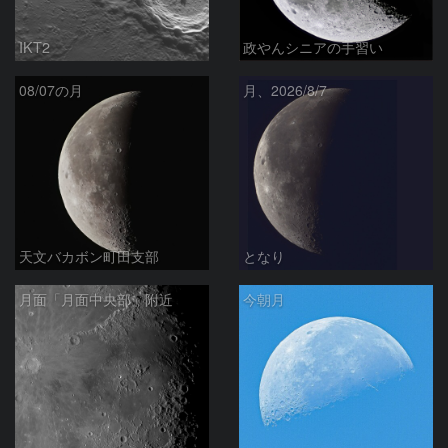
IKT2
政やんシニアの手習い
08/07の月
月、2026/8/7
天文バカボン町田支部
となり
月面「月面中央部」附近
今朝月