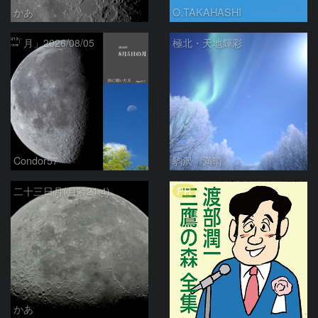
かあ
O.TAKAHASHI
「月」2026/08/05
極北・天地輝彩
Condor57
駒沢 満晴
PR
二十三日月(月齢21.4)
かあ