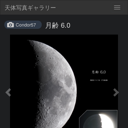
天体写真ギャラリー
Togg
navig
月齢 6.0
Condor57