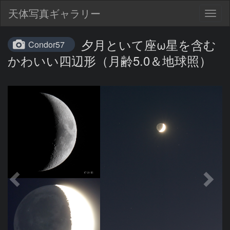
天体写真ギャラリー
Togg
navig
夕月といて座ω星を含む
Condor57
かわいい四辺形（月齢5.0＆地球照）