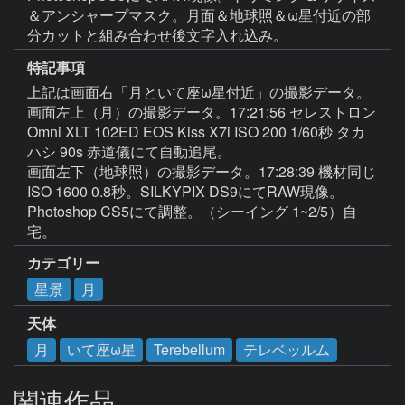
＆アンシャープマスク。月面＆地球照＆ω星付近の部
分カットと組み合わせ後文字入れ込み。
特記事項
上記は画面右「月といて座ω星付近」の撮影データ。
画面左上（月）の撮影データ。17:21:56 セレストロン 
Omni XLT 102ED EOS Kiss X7i ISO 200 1/60秒 タカ
ハシ 90s 赤道儀にて自動追尾。

画面左下（地球照）の撮影データ。17:28:39 機材同じ 
ISO 1600 0.8秒。SILKYPIX DS9にてRAW現像。
Photoshop CS5にて調整。（シーイング 1~2/5）自
宅。
カテゴリー
星景
月
天体
月
いて座ω星
Terebellum
テレベッルム
関連作品