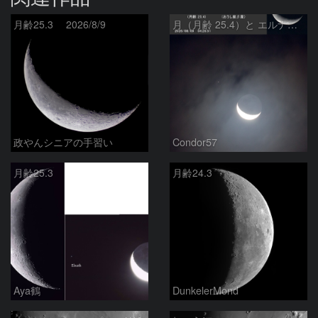
月齢25.3 2026/8/9
月（月齢 25.4）と エルナト（おうし座β星）
政やんシニアの手習い
Condor57
月齢25.3
月齢24.3
Aya鶴
DunkelerMond