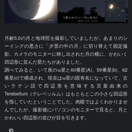
月齢5.0の月と地球照を撮影していましたが。あまりのシ
ーイングの悪さに「夕景の中の月」に切り替えて固定撮
影。カメラのモニターに映し出された月の横に、かわいく
四辺形に並んだ星たちがありました。

調べてみると、いて座のω星と60番星(A)、59番星(b)、62
番星(c)で構成され、現在はω星の固有名になっていて、古
いラテン語で四辺形を意味する言葉由来の 
Terebellum（テレベッルム）はもともとこの小さな四辺形
を指していたということでした。肉眼ではよくわかりませ
んでしたが、撮影後にパソコンのモニターで見ると、月と
かわいい四辺形の並びが目を引きます。
ID