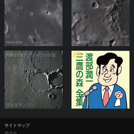
hare-star
hare-star
PR
月齢23.3のフラマウロ付近
ウィルキンソン
サイトマップ
ホーム