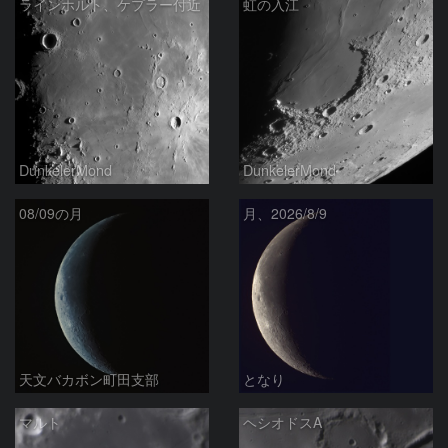
ラインホルト、ケプラー付近
虹の入江
DunkelerMond
DunkelerMond
08/09の月
月、2026/8/9
天文バカボン町田支部
となり
マルト
ヘシオドスA