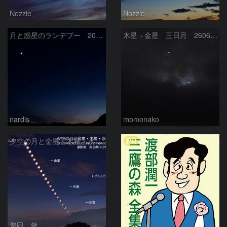
Nozzie
Nozzie
月と惑星のランデブー 2026/06/19
木星 金星 三日月 260618
nardis
momonako
PR
夕空の月と金星・木星・水星の接近 2026/6/18
豊田 敏