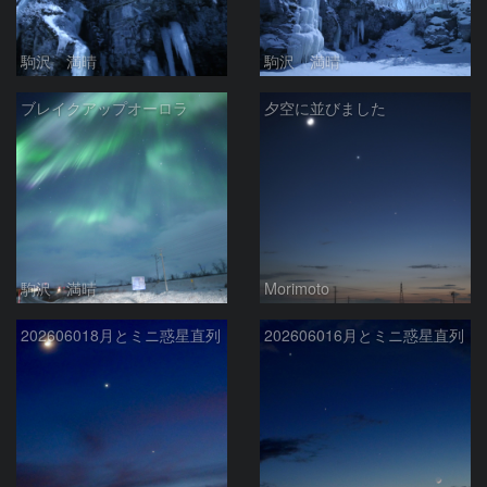
駒沢 満晴
駒沢 満晴
ブレイクアップオーロラ
夕空に並びました
駒沢 満晴
Morimoto
202606018月とミニ惑星直列
202606016月とミニ惑星直列