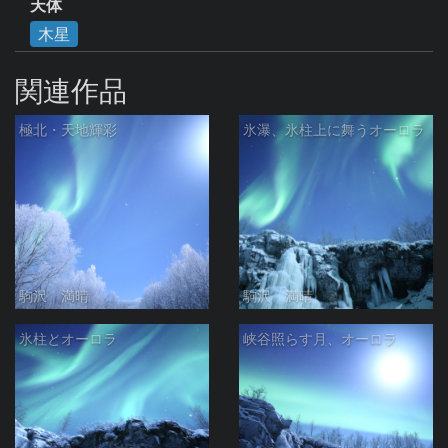
天体
木星
関連作品
極北・天地輝彩
氷瀑、氷柱上に舞うオーロラ
駒沢 満晴
駒沢 満晴
氷柱とオーロラ
峡谷照らす月、オーロラ