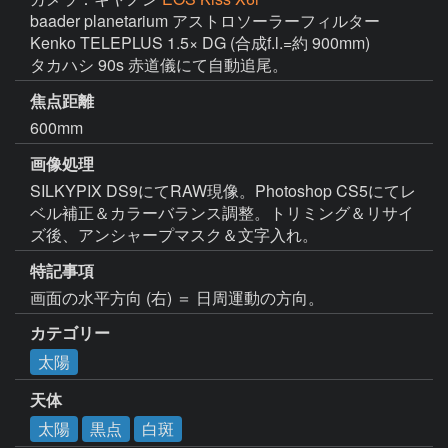
baader planetarium アストロソーラーフィルター

Kenko TELEPLUS 1.5× DG (合成f.l.=約 900mm)

タカハシ 90s 赤道儀にて自動追尾。
焦点距離
600mm
画像処理
SILKYPIX DS9にてRAW現像。Photoshop CS5にてレ
ベル補正＆カラーバランス調整。トリミング＆リサイ
ズ後、アンシャープマスク＆文字入れ。
特記事項
画面の水平方向 (右) ＝ 日周運動の方向。
カテゴリー
太陽
天体
太陽
黒点
白斑