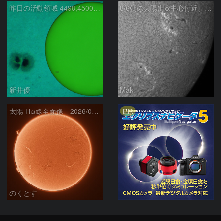
昨日の活動領域 4498,4500：2026/08/05
8/6朝の太陽(Hα中心付近、4498、4502付近)
新井優
Maki
PR
太陽 Hα線全面像 2026/08/06
のくとす