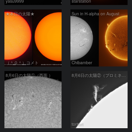
yasu9999
starstation
★本日の太陽★
Sun in H-alpha on August 6, 2026
（＾０＾）コメト
Chibamber
8月6日の太陽①（西面 ）
8月6日の太陽②（プロミネン北東縁 ）
toritori
toritori