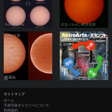
Sorachu-hai
天文バカボン町田支部
PR
8/8の太陽
銀河☆
サイトマップ
ホーム
天体写真ギャラリーについて
利用規約