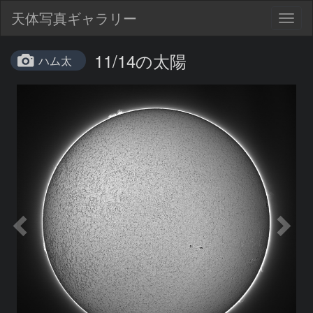
天体写真ギャラリー
Togg
navig
11/14の太陽
ハム太