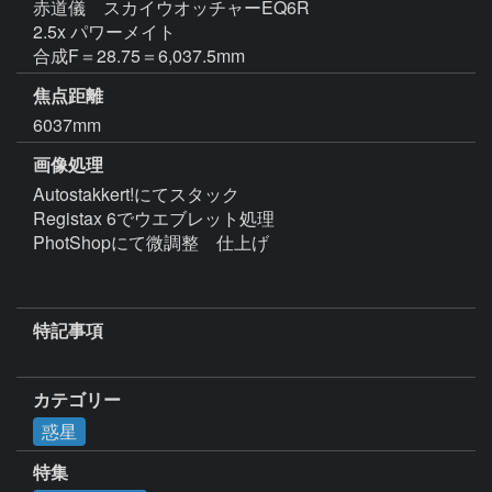
赤道儀　スカイウオッチャーEQ6R

2.5x パワーメイト				

焦点距離
6037mm
画像処理
Autostakkert!にてスタック

Registax 6でウエブレット処理  

PhotShopにて微調整　仕上げ				

特記事項
カテゴリー
惑星
特集