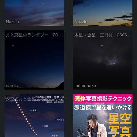
Nozzie
Nozzie
月と惑星のランデブー 2026/06/19
木星 金星 三日月 260618
nardis
momonako
PR
夕空の月と金星・木星・水星の接近 2026/6/18