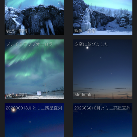
駒沢 満晴
駒沢 満晴
ブレイクアップオーロラ
夕空に並びました
駒沢 満晴
Morimoto
202606018月とミニ惑星直列
202606016月とミニ惑星直列