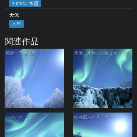
2023年 木星
天体
木星
関連作品
極北・天地輝彩
氷瀑、氷柱上に舞うオーロラ
駒沢 満晴
駒沢 満晴
氷柱とオーロラ
峡谷照らす月、オーロラ