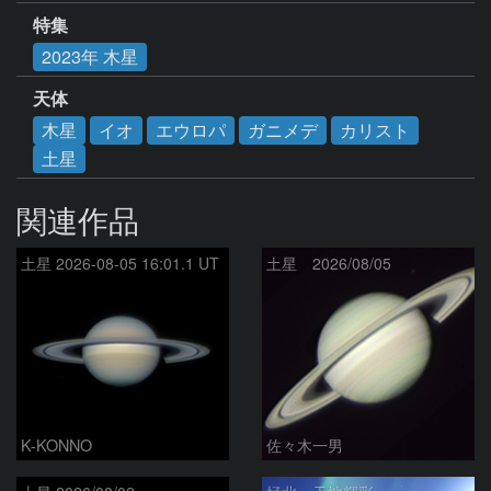
特集
2023年 木星
天体
木星
イオ
エウロパ
ガニメデ
カリスト
土星
関連作品
土星 2026-08-05 16:01.1 UT
土星 2026/08/05
K-KONNO
佐々木一男