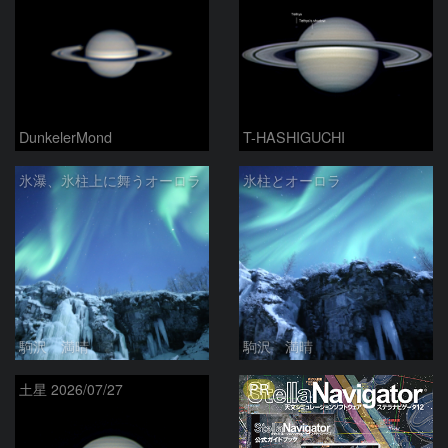
DunkelerMond
T-HASHIGUCHI
氷瀑、氷柱上に舞うオーロラ
氷柱とオーロラ
駒沢 満晴
駒沢 満晴
PR
土星 2026/07/27