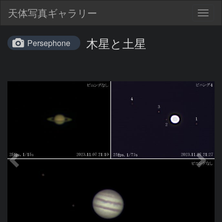
天体写真ギャラリー
Togg
navig
木星と土星
Persephone