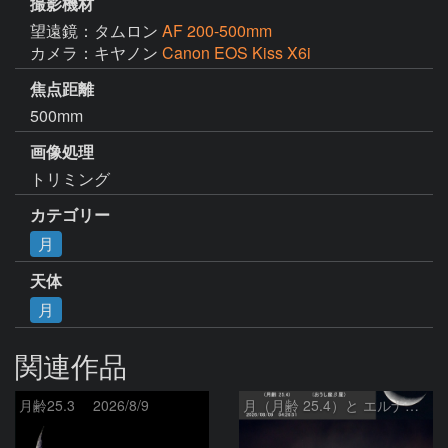
撮影機材
望遠鏡：タムロン
AF 200-500mm
カメラ：キヤノン
Canon EOS Kiss X6i
焦点距離
500mm
画像処理
トリミング
カテゴリー
月
天体
月
関連作品
月齢25.3 2026/8/9
月（月齢 25.4）と エルナト（おうし座β星）