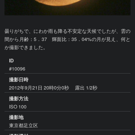
曇りがちで、にわか雨も降る不安定な天候でしたが、雲の
間から月齢：5．37　輝面比：35．04%の月が見え、何と
か撮影できました。
ID
#10096
撮影日時
2012年9月21日 20時0分0秒
露出 1/2秒
撮影方法
ISO 100
撮影地
東京都足立区