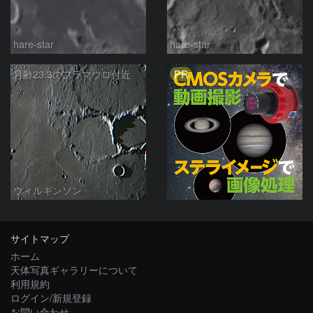
hare-star
hare-star
PR
月齢23.3のフラマウロ付近
ウィルキンソン
サイトマップ
ホーム
天体写真ギャラリーについて
利用規約
ログイン/新規登録
お問い合わせ