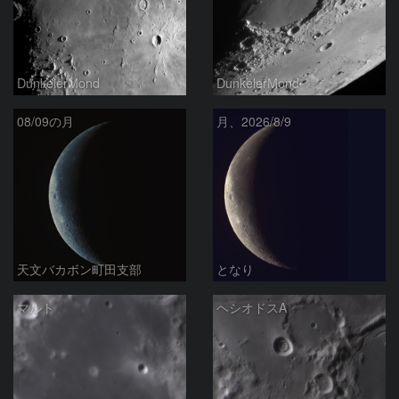
DunkelerMond
DunkelerMond
08/09の月
月、2026/8/9
天文バカボン町田支部
となり
マルト
ヘシオドスA