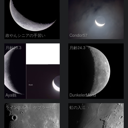
政やんシニアの手習い
Condor57
月齢25.3
月齢24.3
Aya鶴
DunkelerMond
ラインホルト、ケプラー付近
虹の入江