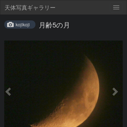
天体写真ギャラリー
Togg
navig
月齢5の月
kojikoji