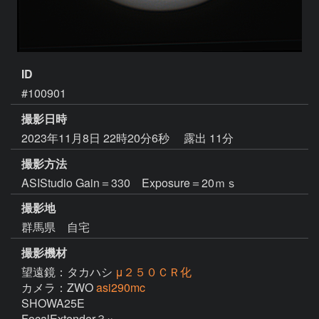
ID
#100901
撮影日時
2023年11月8日 22時20分6秒
露出 11分
撮影方法
ASIStudio Gain＝330 Exposure＝20ｍｓ
撮影地
群馬県 自宅
撮影機材
望遠鏡：タカハシ
μ２５０ＣＲ化
カメラ：ZWO
asi290mc
SHOWA25E  

FocalExtender３×
