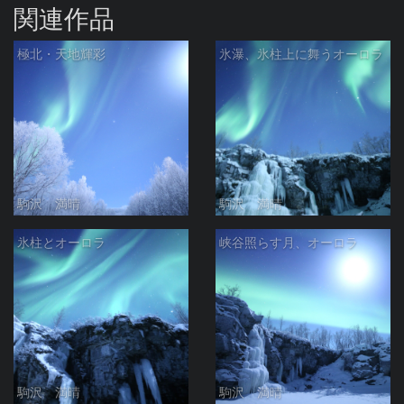
関連作品
極北・天地輝彩
氷瀑、氷柱上に舞うオーロラ
駒沢 満晴
駒沢 満晴
氷柱とオーロラ
峡谷照らす月、オーロラ
駒沢 満晴
駒沢 満晴