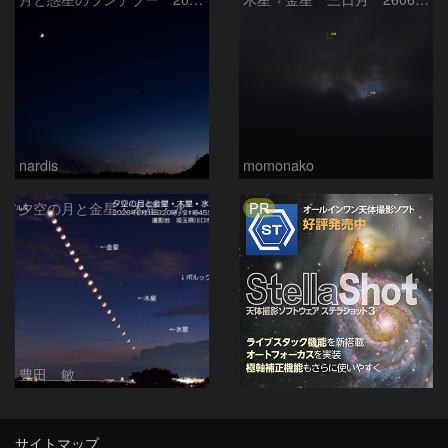
nardis
momonako
PR
夕空の月と金星・木星・水星の接近 2026/6/18
豊田 敏
サイトマップ