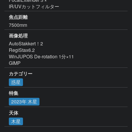
IR/UVカットフィルター
焦点距離
7500mm
画像処理
AutoStakkert！2  

RegiStax6.2

WinJUPOS De-rotation 1分×11

GIMP
カテゴリー
惑星
特集
2023年 木星
天体
木星