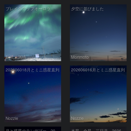
ブレイクアップオーロラ
夕空に並びました
駒沢 満晴
Morimoto
202606018月とミニ惑星直列
202606016月とミニ惑星直列
Nozzie
Nozzie
月と惑星のランデブー 2026/06/19
木星 金星 三日月 260618