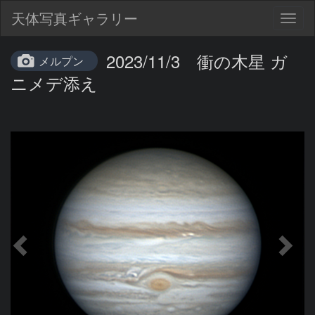
天体写真ギャラリー
Togg
navig
2023/11/3 衝の木星 ガ
メルプン
ニメデ添え