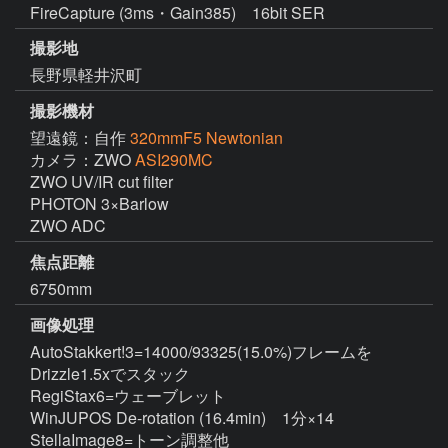
FireCapture (3ms・Gain385) 16bit SER
撮影地
長野県軽井沢町
撮影機材
望遠鏡：自作
320mmF5 Newtonian
カメラ：ZWO
ASI290MC
ZWO UV/IR cut filter

PHOTON 3×Barlow

ZWO ADC
焦点距離
6750mm
画像処理
AutoStakkert!3=14000/93325(15.0%)フレームを
Drizzle1.5xでスタック

RegiStax6=ウェーブレット

WinJUPOS De-rotation (16.4min)　1分×14

StellaImage8=トーン調整他
