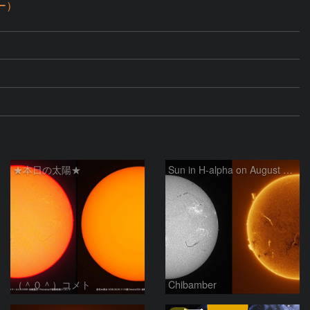
ー）
★本日の太陽★
Sun in H-alpha on August 6, 2026
（＾０＾）コメト
Chibamber