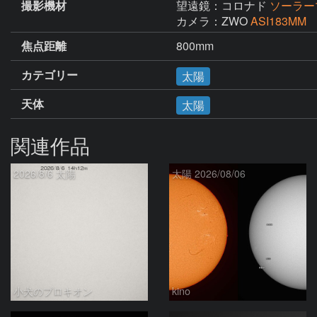
撮影機材
望遠鏡：コロナド
ソーラー
カメラ：ZWO
ASI183MM
焦点距離
800mm
カテゴリー
太陽
天体
太陽
関連作品
2026/8/6 太陽
太陽 2026/08/06
小犬のプロキオン
kino