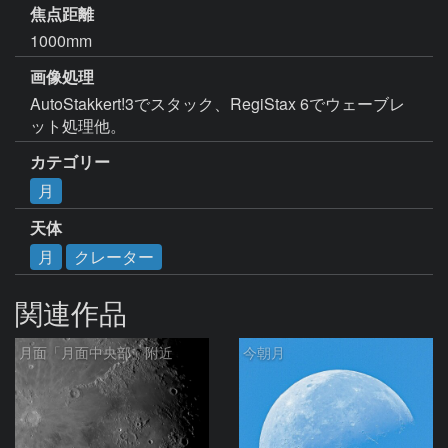
焦点距離
1000mm
画像処理
AutoStakkert!3でスタック、RegiStax 6でウェーブレ
ット処理他。
カテゴリー
月
天体
月
クレーター
関連作品
月面「月面中央部」附近
今朝月