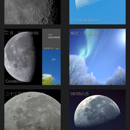
かあ
O.TAKAHASHI
「月」2026/08/05
極北・天地輝彩
Condor57
駒沢 満晴
二十三日月(月齢21.4)
08/05の月