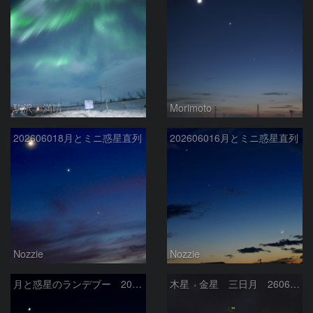
駒沢 満晴
Morimoto
202606018月とミニ惑星直列
202606016月とミニ惑星直列
Nozzie
Nozzie
月と惑星のランデブー 2026/06/19
木星 金星 三日月 260618