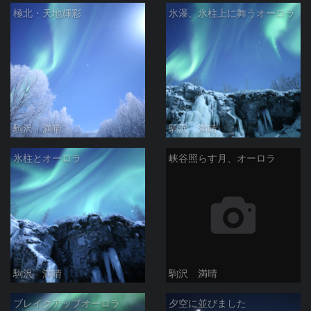
極北・天地輝彩
氷瀑、氷柱上に舞うオーロラ
駒沢 満晴
駒沢 満晴
氷柱とオーロラ
峡谷照らす月、オーロラ
駒沢 満晴
駒沢 満晴
ブレイクアップオーロラ
夕空に並びました