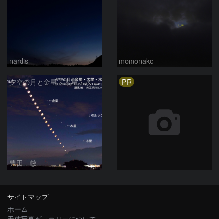
nardis
momonako
PR
夕空の月と金星・木星・水星の接近 2026/6/18
豊田 敏
サイトマップ
ホーム
天体写真ギャラリーについて