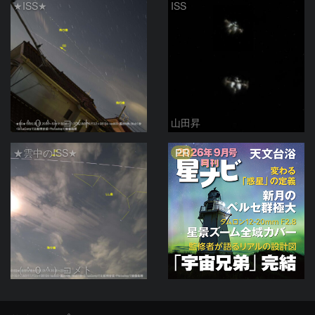
★ISS★
ISS
（＾０＾）コメト
山田昇
PR
★雲中のISS★
（＾０＾）コメト