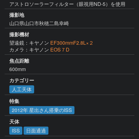
アストロソーラーフィルター（眼視用ND-5）を使用
撮影地
山口県山口市秋穂二島幸崎
撮影機材
望遠鏡：キヤノン
EF300mmF2.8L×２
カメラ：キヤノン
EOS７D
焦点距離
600mm
カテゴリー
人工天体
特集
2012年 星出さん搭乗のISS
天体
ISS
日面通過