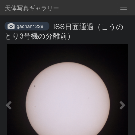
天体写真ギャラリー
Togg
navig
ISS日面通過（こうの
gachan1229
とり3号機の分離前）