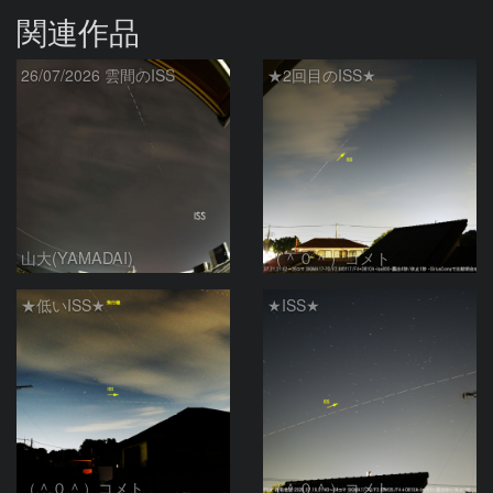
関連作品
26/07/2026 雲間のISS
★2回目のISS★
山大(YAMADAI)
（＾０＾）コメト
★低いISS★
★ISS★
（＾０＾）コメト
（＾０＾）コメト