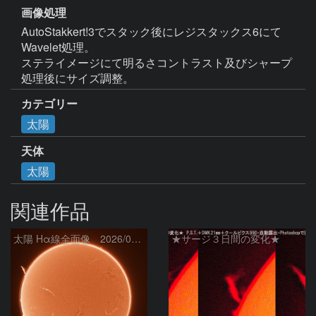
画像処理
AutoStakkert!3でスタック後にレジスタックス6にて
Wavelet処理。

ステライメージにて明るさコントラスト及びシャープ
処理後にサイズ調整。
カテゴリー
太陽
天体
太陽
関連作品
太陽 Hα線全面像 2026/08/07
★サージ３日間の変化★