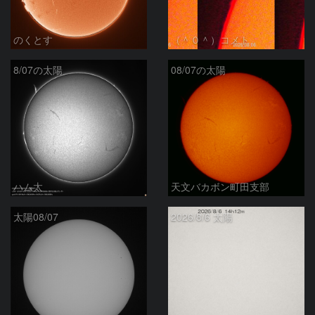
のくとす
（＾０＾）コメト
8/07の太陽
08/07の太陽
ハム太
天文バカボン町田支部
太陽08/07
2026/8/6 太陽