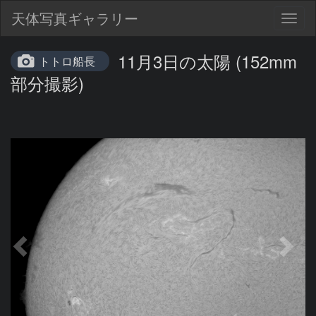
天体写真ギャラリー
Togg
navig
11月3日の太陽 (152mm
トトロ船長
部分撮影)