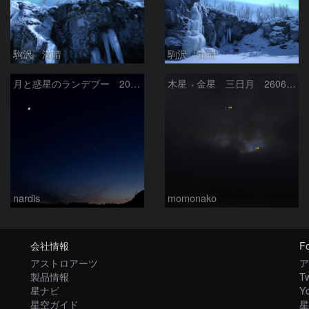
駒沢 満晴
駒沢 満晴
月と惑星のランデブー 2026/06/19
木星 金星 三日月 260618
nardis
momonako
会社情報
Fo
アストロアーツ
ア
製品情報
Tw
星ナビ
Y
星空ガイド
星