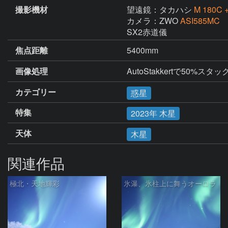
撮影機材
望遠鏡：タカハシ
M 180
カメラ：ZWO
ASI585MC
SX2赤道儀
焦点距離
5400mm
画像処理
AutoStakkertで50%スタック
カテゴリー
惑星
特集
2023年 木星
天体
木星
関連作品
極北・天地輝彩
氷瀑、氷柱上に舞うオーロラ