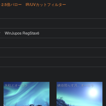
C + 2.5倍バロー IR/UVカットフィルター
　WinJupos RegStax6
氷柱とオーロラ
峡谷照らす月、オーロラ