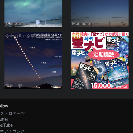
駒沢 満晴
Morimoto
PR
夕空の月と金星・木星・水星の接近 2026/6/18
豊田 敏
llow
ストロアーツ
itter
ouTube
空アナウンス