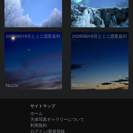
駒沢 満晴
駒沢 満晴
202606018月とミニ惑星直列
202606016月とミニ惑星直列
Nozzie
Nozzie
サイトマップ
ホーム
天体写真ギャラリーについて
利用規約
ログイン/新規登録