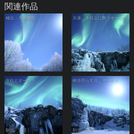
関連作品
極北・天地輝彩
氷瀑、氷柱上に舞うオーロラ
駒沢 満晴
駒沢 満晴
氷柱とオーロラ
峡谷照らす月、オーロラ
駒沢 満晴
駒沢 満晴