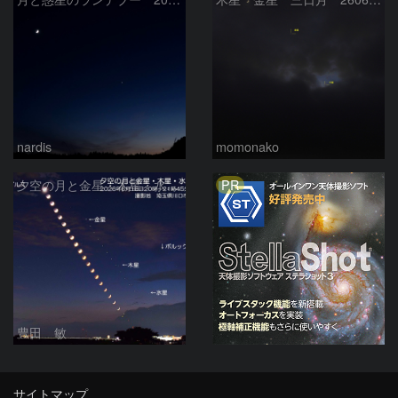
nardis
momonako
PR
夕空の月と金星・木星・水星の接近 2026/6/18
豊田 敏
サイトマップ