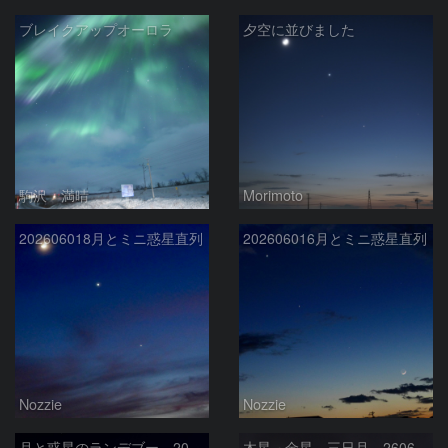
ブレイクアップオーロラ
夕空に並びました
駒沢 満晴
Morimoto
202606018月とミニ惑星直列
202606016月とミニ惑星直列
Nozzie
Nozzie
月と惑星のランデブー 2026/06/19
木星 金星 三日月 260618