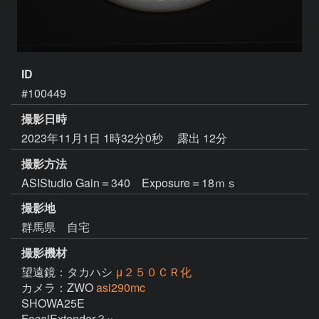
ID
#100449
撮影日時
2023年11月1日 1時32分0秒
露出 12分
撮影方法
ASIStudio Gain＝340 Exposure＝18ｍｓ
撮影地
群馬県 自宅
撮影機材
望遠鏡：タカハシ
μ２５０ＣＲ化
カメラ：ZWO
asi290mc
SHOWA25E  

FocalExtender３×
