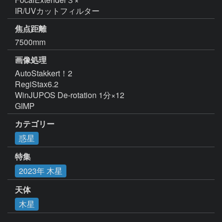
IR/UVカットフィルター
焦点距離
7500mm
画像処理
AutoStakkert！2  

RegiStax6.2

WinJUPOS De-rotation 1分×12

GIMP
カテゴリー
惑星
特集
2023年 木星
天体
木星