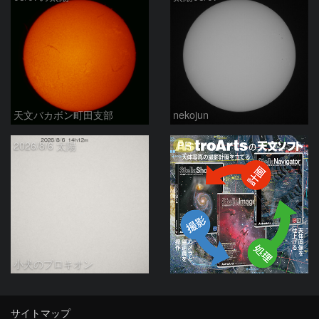
天文バカボン町田支部
nekojun
PR
2026/8/6 太陽
小犬のプロキオン
サイトマップ