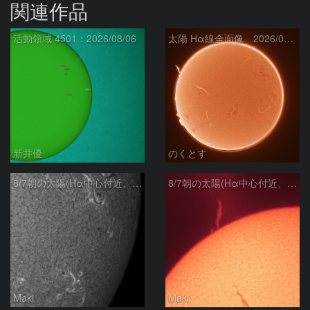
関連作品
活動領域 4501：2026/08/06
太陽 Hα線全面像 2026/08/07
新井優
のくとす
8/7朝の太陽(Hα中心付近、4498、4502付近)
8/7朝の太陽(Hα中心付近、プロミネンス)
Maki
Maki