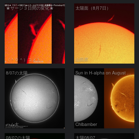
★サージ３日間の変化★
太陽面（8月7日）
（＾０＾）コメト
山田昇
8/07の太陽
Sun in H-alpha on August 7, 2026
ハム太
Chibamber
08/07の太陽
太陽08/07