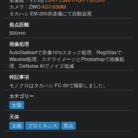
カメラ：ZWO
ASI183MM
タカハシ EM-200赤道儀にて自動追尾
焦点距離
500mm
画像処理
AutoStakkertで良像10%スタック処理、RegiStaxで
Wavelet処理、ステライメージとPhotoshopで画像処
理、DeNoise AIでノイズ低減
特記事項
モノクロはタカハシ FC-50で撮影しました。
カテゴリー
太陽
天体
太陽
プロミネンス
黒点